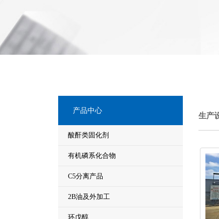
产品中心
生产
酸酐类固化剂
有机磷系化合物
C5分离产品
2B油及外加工
环戊醇